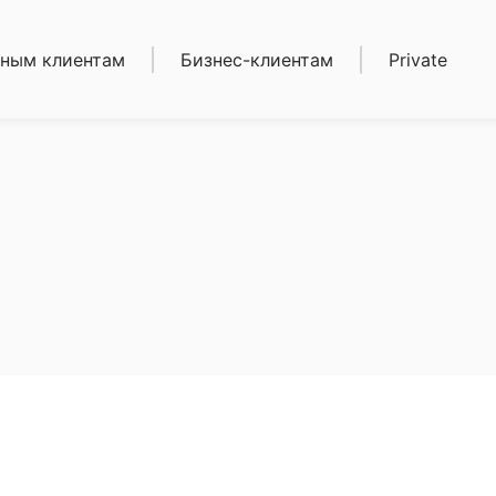
ным клиентам
Бизнес-клиентам
Private
иты
Кредиты
ека
Депозиты
зиты
Карты
ы
Расчетно-кассовое
етно-кассовое
обслуживание
уживание
Торговый эквайринг
ежные
(POS-терминалы)
воды
Золотые мерные
тые мерные
слитки
ки
Сейфовые ячейки
овые ячейки
и