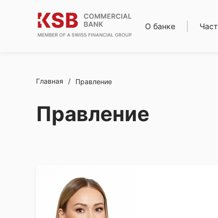
О банке
Част
О нас
Кред
Совет директоров
Ипот
Правление
Депо
Реквизиты
Карт
Главная
/
Правление
Банки-
Расч
корреспонденты
обсл
Правление
Новости
Ден
Карьера
пере
Финансовая
Золо
отчетность
слит
Комплаенс
Сейф
Акци