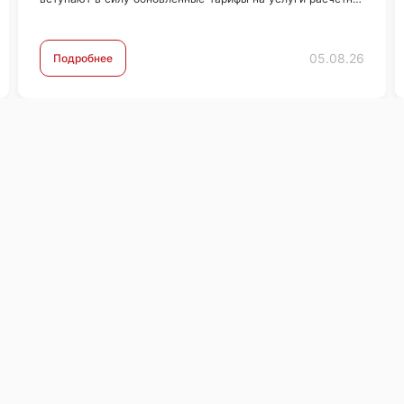
кассового обслуживания (РКО).С новыми тарифами вы
можете ознакомиться по …
05.08.26
Подробнее