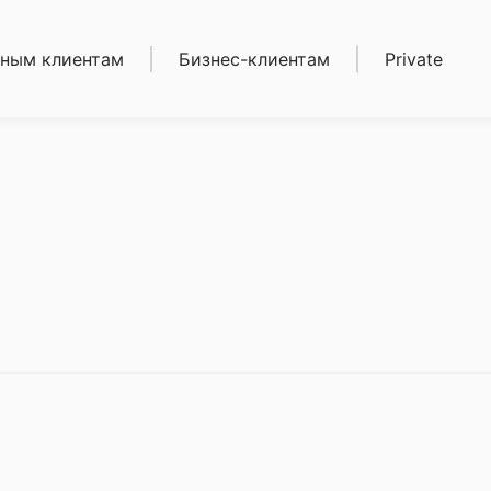
ным клиентам
Бизнес-клиентам
Private
иты
Кредиты
ека
Депозиты
зиты
Карты
ы
Расчетно-кассовое
етно-кассовое
обслуживание
уживание
Торговый эквайринг
ежные
(POS-терминалы)
воды
Золотые мерные
тые мерные
слитки
ки
Сейфовые ячейки
овые ячейки
и