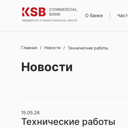
О банке
Част
О нас
Кред
Совет директоров
Ипот
Правление
Депо
Реквизиты
Карт
Главная
/
Новости
/
Технические работы
Банки-
Расч
корреспонденты
обсл
Новости
Новости
Ден
Карьера
пере
Финансовая
Золо
отчетность
слит
Комплаенс
Сейф
Акци
15.05.26
Технические работы