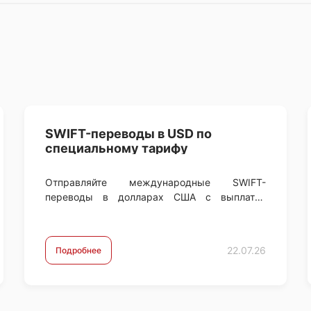
SWIFT-переводы в USD по
специальному тарифу
Отправляйте международные SWIFT-
переводы в долларах США с выплатой
получателю в той же валюте — USD, без
конвертации. Оплачивайте покупки и услуги
за рубежом, обучение …
22.07.26
Подробнее