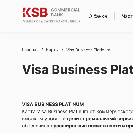
О банке
Част
О нас
Кред
Совет директоров
Ипот
Правление
Депо
Реквизиты
Карт
Главная
/
Карты
/
Visa Business Platinum
Банки-
Расч
корреспонденты
обсл
Visa Business Pla
Новости
Ден
Карьера
пере
Финансовая
Золо
отчетность
слит
Комплаенс
Сейф
Акци
VISA BUSINESS PLATINUM
Карта Visa Business Platinum от Коммерческог
высоком уровне и
ценит премиальный серви
обеспечивая
расширенные возможности и пр