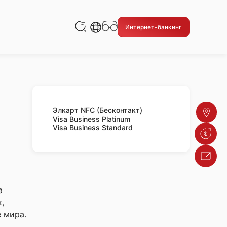
Русский
Интернет-банкинг
Кыргызча
English
Элкарт NFC (Бесконтакт)
Адреса
Visa Business Platinum
Visa Business Standard
Курсы в
Обратн
а
,
 мира.