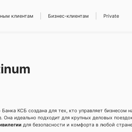
ным клиентам
Бизнес-клиентам
Private
иты
Кредиты
ека
Депозиты
зиты
Карты
ы
Расчетно-кассовое
етно-кассовое
обслуживание
уживание
Торговый эквайринг
tinum
ежные
(POS-терминалы)
воды
Золотые мерные
тые мерные
слитки
ки
Сейфовые ячейки
овые ячейки
и
о Банка КСБ создана для тех, кто управляет бизнесом н
с
. Она идеально подходит для крупных деловых поездок
ивилегии
для безопасности и комфорта в любой стране